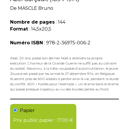
De
MASCLE Bruno
Nombre de pages
: 144
Format
: 14,5x20,5
Numéro ISBN
: 978-2-36975-006-2
Abel, 20 ans, passe son dernier Noël à attendre sa propre
exécution. L’horreur de la Grande Guerre ne suffit pas au calvaire
du soldat. Reconnu, à la hâte, coupable d’automutilation, le jeune
Zouave est passé par les armes le 27 décembre 1914, en Belgique.
Ils seront près de 600 soldats à perdre ainsi la vie, pendant la durée
du conflit. 600 « fusillés pour l’exemple », un drame dans le drame
qui passe presque inaperçu au vu des lourdes pertes au front.
Papier
Prix public papier : 17.00 €