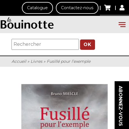
Catalogue
Contactez-nous
OK
Accueil
»
Livres
»
Fusillé pour l’exemple
ABONNEZ-VOUS