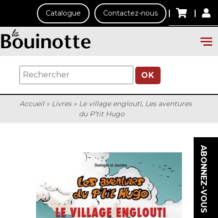
Catalogue
Contactez-nous
OK
Accueil
»
Livres
»
Le village englouti, Les aventures
du Pʼtit Hugo
ABONNEZ-VOUS