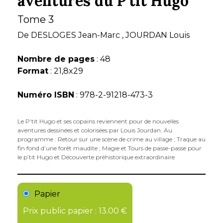
aventures du Pʼtit Hugo
Tome 3
De
DESLOGES Jean-Marc
,
JOURDAN Louis
Nombre de pages
: 48
Format
: 21,8x29
Numéro ISBN
: 978-2-91218-473-3
Le Pʼtit Hugo et ses copains reviennent pour de nouvelles
aventures dessinées et colorisées par Louis Jourdan. Au
programme : Retour sur une scène de crime au village ; Traque au
fin fond dʼune forêt maudite ; Magie et Tours de passe-passe pour
le pʼtit Hugo et Découverte préhistorique extraordinaire
Papier
Prix public papier : 13.00 €