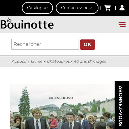
Catalogue
Contactez-nous
OK
Accueil
»
Livres
»
Châteauroux 40 ans d’images
ABONNEZ-VOUS