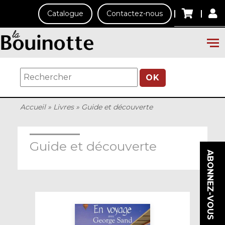
Catalogue
Contactez-nous
OK
Accueil
»
Livres
»
Guide et découverte
Guide et découverte
ABONNEZ-VOUS