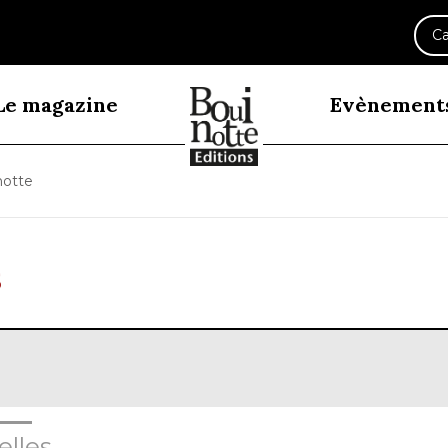
Ca
Le magazine
Evènement
notte
lles