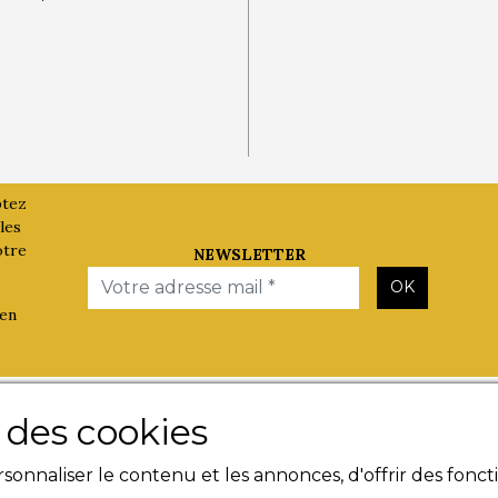
ptez
les
otre
NEWSLETTER
Email
OK
 en
Les Evènements
Besoin d'
e des cookies
Plumes en Berry
Contact
onnaliser le contenu et les annonces, d'offrir des foncti
Nuit de la Bouinotte
Livres n