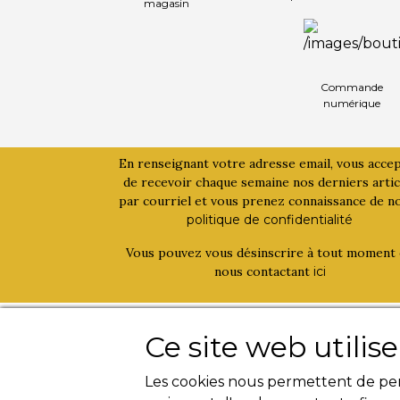
magasin
Commande
numérique
En renseignant votre adresse email, vous acce
de recevoir chaque semaine nos derniers artic
par courriel et vous prenez connaissance de n
politique de confidentialité
Vous pouvez vous désinscrire à tout moment
nous contactant
ici
La bouinotte
Activités
Ce site web utilis
Qui sommes-nous ?
Livres
Les cookies nous permettent de pers
Contact
Magazines