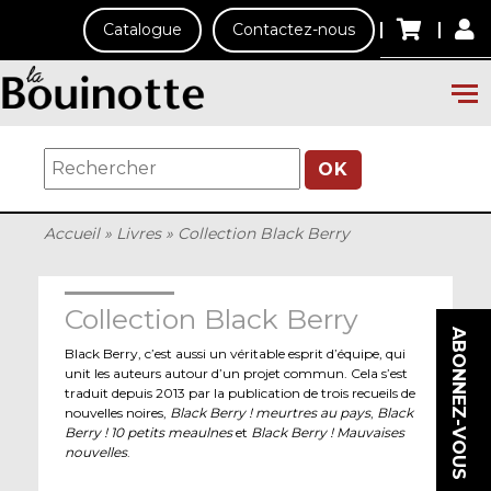
Catalogue
Contactez-nous
OK
Accueil
»
Livres
»
Collection Black Berry
Collection Black Berry
ABONNEZ-VOUS
Black Berry, c’est aussi un véritable esprit d’équipe, qui
unit les auteurs autour d’un projet commun. Cela s’est
traduit depuis 2013 par la publication de trois recueils de
nouvelles noires,
Black Berry ! meurtres au pays
,
Black
Berry ! 10 petits meaulnes
et
Black Berry ! Mauvaises
nouvelles
.