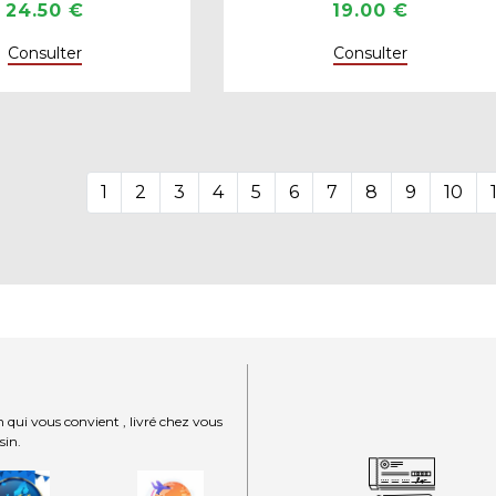
24.50 €
19.00 €
Consulter
Consulter
1
2
3
4
5
6
7
8
9
10
 qui vous convient , livré chez vous
sin.