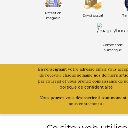
Retrait en
Envoi postal
Tar
magasin
Commande
numérique
En renseignant votre adresse email, vous acce
de recevoir chaque semaine nos derniers artic
par courriel et vous prenez connaissance de n
politique de confidentialité
Vous pouvez vous désinscrire à tout moment
nous contactant
ici
La bouinotte
Activités
Ce site web utilis