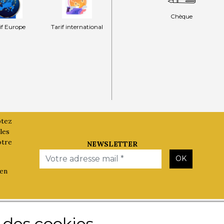
Chèque
if Europe
Tarif international
ptez
les
otre
NEWSLETTER
Email
OK
 en
Les Evènements
Besoin d'
e des cookies