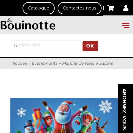
Catalogue
Contactez-nous
OK
Accueil
»
Evènements
»
Marché de Noël à Salbris
ABONNEZ-VOUS