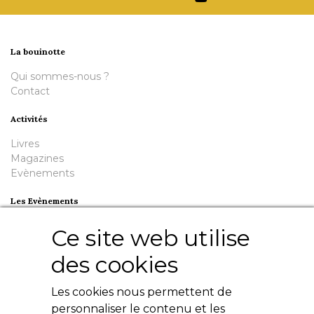
La bouinotte
Qui sommes-nous ?
Contact
Activités
Livres
Magazines
Evènements
Les Evènements
Plumes en Berry
Ce site web utilise
Nuit de la Bouinotte
des cookies
Besoin d'aide ?
Les cookies nous permettent de
Contact
Livres numériques
personnaliser le contenu et les