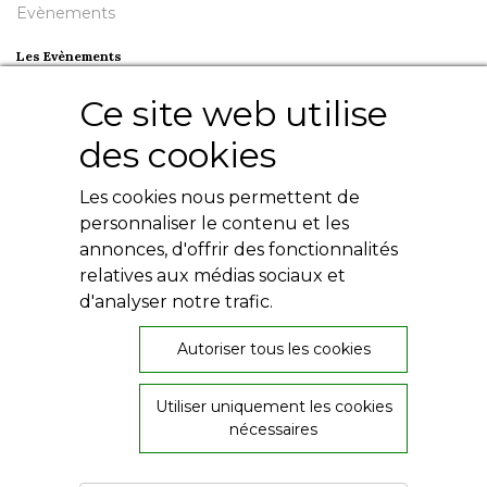
Evènements
Les Evènements
Plumes en Berry
Ce site web utilise
Nuit de la Bouinotte
des cookies
Besoin d'aide ?
Les cookies nous permettent de
Contact
Livres numériques
personnaliser le contenu et les
Mentions légales
annonces, d'offrir des fonctionnalités
Conditions générales
relatives aux médias sociaux et
Politique de confidentialité
d'analyser notre trafic.
Autoriser tous les cookies
Utiliser uniquement les cookies
26, rue de Provence
nécessaires
36000 Châteauroux