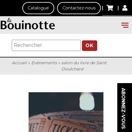
Catalogue
Contactez-nous
OK
Accueil
»
Evènements
»
salon du livre de Saint
Doulchard
ABONNEZ-VOUS