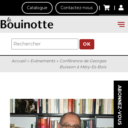
Catalogue
Contactez-nous
OK
Accueil
»
Evènements
»
Conférence de Georges
Buisson à Méry-Es-Bois
ABONNEZ-VOUS