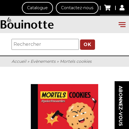
Catalogue
Contactez-nous
OK
Accueil
»
Evènements
»
Mortels cookies
ABONNEZ-VOUS