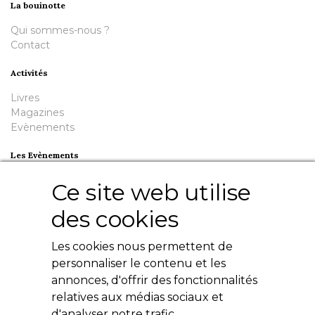
La bouinotte
Qui sommes-nous ?
Contact
Activités
Livres
Magazines
Evènements
Les Evènements
Plumes en Berry
Ce site web utilise
Nuit de la Bouinotte
des cookies
Besoin d'aide ?
Les cookies nous permettent de
Contact
Livres numériques
personnaliser le contenu et les
Mentions légales
annonces, d'offrir des fonctionnalités
Conditions générales
relatives aux médias sociaux et
Politique de confidentialité
d'analyser notre trafic.