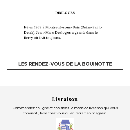
DESLOGES
Né en 1968 à Montreuil-sous-Bois (Seine-Saint-
Enseignant spé
Denis), Jean-Marc Desloges a grandi dans le
plastiques, Br
Berry où il vit toujours.
la BD.
LES RENDEZ-VOUS DE LA BOUINOTTE
Livraison
Commandez en ligne et choisissez le mode de livraison qui vous
convient , livré chez vous ou en retrait en magasin.