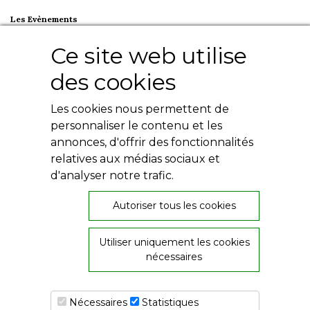
Les Evènements
Plumes en Berry
Ce site web utilise
Nuit de la Bouinotte
des cookies
Besoin d'aide ?
Les cookies nous permettent de
Contact
Livres numériques
personnaliser le contenu et les
Mentions légales
annonces, d'offrir des fonctionnalités
Conditions générales
relatives aux médias sociaux et
Politique de confidentialité
d'analyser notre trafic.
Autoriser tous les cookies
Utiliser uniquement les cookies
26, rue de Provence
nécessaires
36000 Châteauroux
02 54 60 08 06
Nécessaires
Statistiques