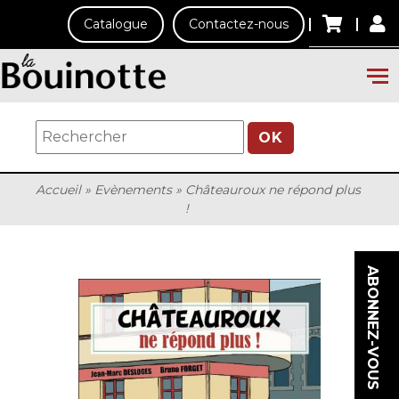
Catalogue
Contactez-nous
OK
Accueil
»
Evènements
»
Châteauroux ne répond plus
!
ABONNEZ-VOUS