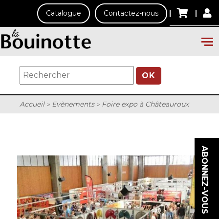
Catalogue
Contactez-nous
OK
Accueil
»
Evènements
»
Foire expo à Châteauroux
ABONNEZ-VOUS