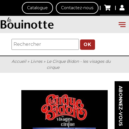
Catalogue
Contactez-nous
OK
Accueil
»
Livres
»
Le Cirque Bidon - les visages du
cirque
ABONNEZ-VOUS