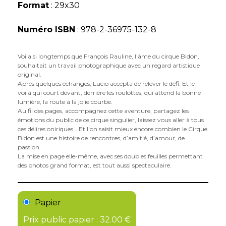
Format
: 29x30
Numéro ISBN
: 978-2-36975-132-8
Voila si longtemps que François Rauline, l'âme du cirque Bidon,
souhaitait un travail photographique avec un regard artistique
original.
Après quelques échanges, Lucio accepta de relever le défi. Et le
voilà qui court devant, derrière les roulottes, qui attend la bonne
lumière, la route à la jolie courbe.
Au fil des pages, accompagnez cette aventure, partagez les
émotions du public de ce cirque singulier, laissez vous aller à tous
ces délires oniriques… Et l'on saisit mieux encore combien le Cirque
Bidon est une histoire de rencontres, d’amitié, d’amour, de
passion.
La mise en page elle-même, avec ses doubles feuilles permettant
des photos grand format, est tout aussi spectaculaire.
Papier
Prix public papier : 32.00 €