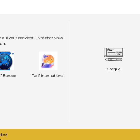
 qui vous convient , livré chez vous
sin.
Chèque
if Europe
Tarif international
ptez