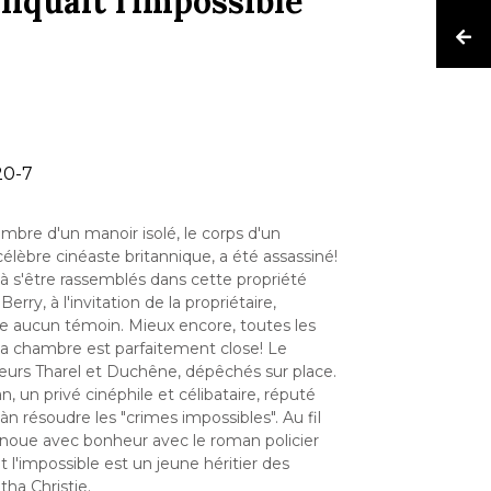
iquait l'impossible
20-7
bre d'un manoir isolé, le corps d'un
élèbre cinéaste britannique, a été assassiné!
à s'être rassemblés dans cette propriété
rry, à l'invitation de la propriétaire,
te aucun témoin. Mieux encore, toutes les
 La chambre est parfaitement close! Le
teurs Tharel et Duchêne, dépêchés sur place.
, un privé cinéphile et célibataire, réputé
 àn résoudre les "crimes impossibles". Au fil
renoue avec bonheur avec le roman policier
 l'impossible est un jeune héritier des
ha Christie.