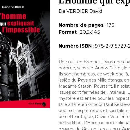
L'Homme qui expl
De
VERDIER David
Nombre de pages
: 176
Format
: 20,5x14,5
Numéro ISBN
: 978-2-915729-
Une nuit en Brenne… Dans une cham
homme, sans vie. Andrw Carter, le c
Ils sont nombreux, ce week-end là, 
isolée du Pays des Mille étangs, en Be
Madame Staton. Pourtant, il n'exis
issues sont fermées de l'intérieur.
mystère est entier pour les inspec
Une affaire en or pour Paul Kestevan
pour son esprit retors et son talent
de cette intrigue, Davide Verdier 
de tradition. L'Homme qui expliquait
œuvres de Gaston Leroux ou d'Agat