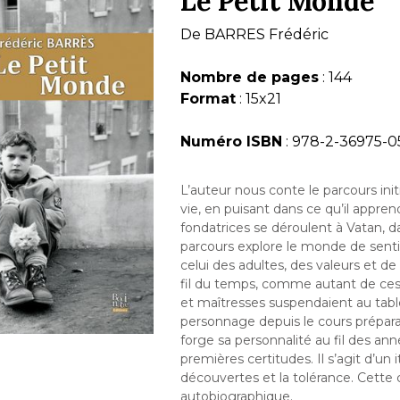
Le Petit Monde
De
BARRES Frédéric
Nombre de pages
: 144
Format
: 15x21
Numéro ISBN
: 978-2-36975-0
L’auteur nous conte le parcours initi
vie, en puisant dans ce qu’il appren
fondatrices se déroulent à Vatan, d
parcours explore le monde de senti
celui des adultes, des valeurs et d
fil du temps, comme autant de ces p
et maîtresses suspendaient au table
personnage depuis le cours préparatoi
forge sa personnalité au fil des an
premières certitudes. Il s’agit d’un 
découvertes et la tolérance. Cette
autobiographique.