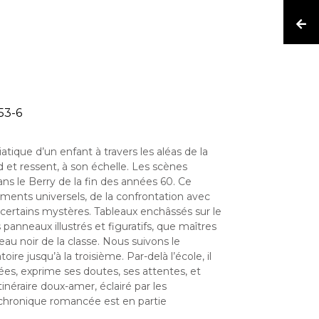
53-6
atique d’un enfant à travers les aléas de la
d et ressent, à son échelle. Les scènes
ans le Berry de la fin des années 60. Ce
ments universels, de la confrontation avec
e certains mystères. Tableaux enchâssés sur le
anneaux illustrés et figuratifs, que maîtres
au noir de la classe. Nous suivons le
re jusqu’à la troisième. Par-delà l’école, il
nées, exprime ses doutes, ses attentes, et
itinéraire doux-amer, éclairé par les
 chronique romancée est en partie