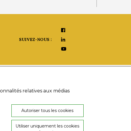
SUIVEZ-NOUS :
aide ?
onnalités relatives aux médias
umériques
 légales
s générales
26, rue de Provence
 de
Autoriser tous les cookies
36000 Châteauroux
ialité
02 54 60 08 06
Utiliser uniquement les cookies