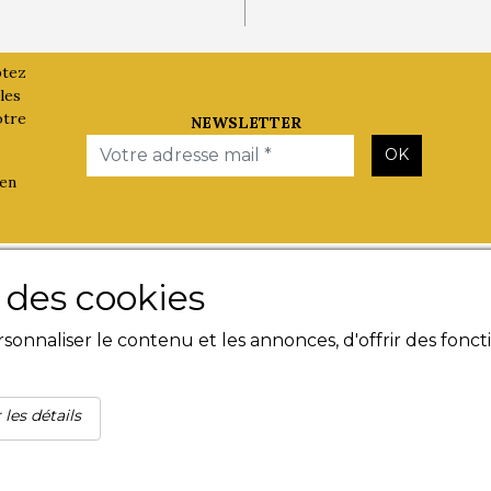
ptez
les
otre
NEWSLETTER
Email
OK
 en
Les Evènements
Besoin d'
e des cookies
Plumes en Berry
Contact
onnaliser le contenu et les annonces, d'offrir des foncti
Nuit de la Bouinotte
Livres n
Mentions
Condition
Politique
 les détails
confident