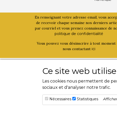
En renseignant votre adresse email, vous acce
de recevoir chaque semaine nos derniers artic
par courriel et vous prenez connaissance de n
politique de confidentialité
Vous pouvez vous désinscrire à tout moment
nous contactant
ici
La bouinotte
Activités
Ce site web utilis
Qui sommes-nous ?
Livres
Les cookies nous permettent de pers
Contact
Magazines
sociaux et d'analyser notre trafic.
Evènements
Nécessaires
Statistiques
Afficher