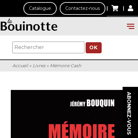
Catalogue
Contactez-nous
OK
Accueil
»
Livres
»
Mémoire Cash
ABONNEZ-VOUS