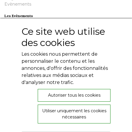
Evènements
Les Evènements
Plumes en Berry
Ce site web utilise
Nuit de la Bouinotte
des cookies
Besoin d'aide ?
Les cookies nous permettent de
Contact
Livres numériques
personnaliser le contenu et les
Mentions légales
annonces, d'offrir des fonctionnalités
Conditions générales
relatives aux médias sociaux et
Politique de confidentialité
d'analyser notre trafic.
Autoriser tous les cookies
Utiliser uniquement les cookies
26, rue de Provence
nécessaires
36000 Châteauroux