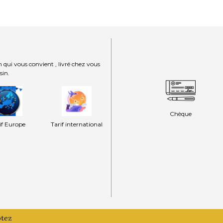
 qui vous convient , livré chez vous
sin.
Chèque
if Europe
Tarif international
ptez