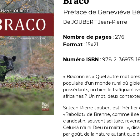
Braco
Préface de Geneviève B
De
JOUBERT Jean-Pierre
Nombre de pages
: 276
Format
: 15x21
Numéro ISBN
: 978-2-36975-1
« Braconnier. » Quel autre mot prés
populaire d’un monde rural où gibie
possédants, ou bien le trafiquant i
africaines ? Un mot, deux contextes,
Si Jean-Pierre Joubert est l’hériti
«Raboliot» de Brenne, comme il se 
clandestin, souvent solitaire, reven
Celui-là n’a ni Dieu ni maître ! », di
par goût, de la nature autant que de