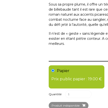
Sous sa propre plume, il offre u
de billebaude tant il est rare que c
roman naturel aux accents picaresque
combat nocturne face au sanglier, r
du défi jeté à l’autorité, quelle qu’ell
Il n’est de « geste » sans légende e
exister en étant piètre conteur. A c
meilleurs.
Papier
Prix public papier : 19.00 €
Quantité
Produit indisponible