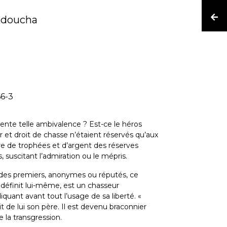
édoucha
66-3
ente telle ambivalence ? Est-ce le héros
r et droit de chasse n’étaient réservés qu’aux
vre de trophées et d’argent des réserves
 suscitant l’admiration ou le mépris.
er des premiers, anonymes ou réputés, ce
définit lui-même, est un chasseur
diquant avant tout l’usage de sa liberté. «
sait de lui son père. Il est devenu braconnier
 la transgression.