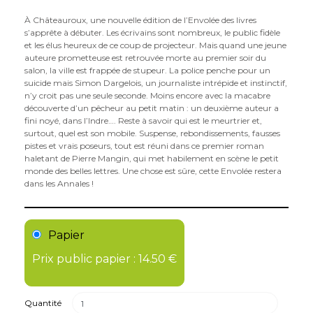
À Châteauroux, une nouvelle édition de l’Envolée des livres
s’apprête à débuter. Les écrivains sont nombreux, le public fidèle
et les élus heureux de ce coup de projecteur. Mais quand une jeune
auteure prometteuse est retrouvée morte au premier soir du
salon, la ville est frappée de stupeur. La police penche pour un
suicide mais Simon Dargelois, un journaliste intrépide et instinctif,
n’y croit pas une seule seconde. Moins encore avec la macabre
découverte d’un pêcheur au petit matin : un deuxième auteur a
fini noyé, dans l’Indre…. Reste à savoir qui est le meurtrier et,
surtout, quel est son mobile. Suspense, rebondissements, fausses
pistes et vrais poseurs, tout est réuni dans ce premier roman
haletant de Pierre Mangin, qui met habilement en scène le petit
monde des belles lettres. Une chose est sûre, cette Envolée restera
dans les Annales !
Papier
Prix public papier : 14.50 €
Quantité