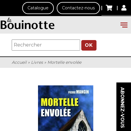
Catalogue
Contactez-nous
OK
Accueil
»
Livres
»
Mortelle envolée
ABONNEZ-VOUS