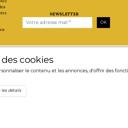
ptez
les
otre
NEWSLETTER
Email
OK
 en
Les Evènements
Besoin d'
e des cookies
Plumes en Berry
Contact
onnaliser le contenu et les annonces, d'offrir des foncti
Nuit de la Bouinotte
Livres n
Mentions
Condition
Politique
 les détails
confident