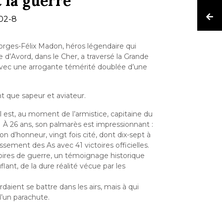
 la guerre
02-8
ges-Félix Madon, héros légendaire qui
d’Avord, dans le Cher, a traversé la Grande
 avec une arrogante témérité doublée d’une
ant que sapeur et aviateur.
l est, au moment de l’armistice, capitaine du
À 26 ans, son palmarès est impressionnant :
gion d’honneur, vingt fois cité, dont dix-sept à
ssement des As avec 41 victoires officielles.
moires de guerre, un témoignage historique
lant, de la dure réalité vécue par les
rdaient se battre dans les airs, mais à qui
 d’un parachute.