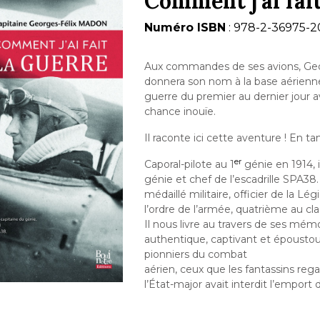
Comment j'ai fait
Numéro ISBN
: 978-2-36975-2
Aux commandes de ses avions, Geor
donnera son nom à la base aérienne 
guerre du premier au dernier jour
chance inouïe.
Il raconte ici cette aventure ! En t
er
Caporal-pilote au 1
génie en 1914, i
génie et chef de l’escadrille SPA38.
médaillé militaire, officier de la Lé
l’ordre de l’armée, quatrième au cla
Il nous livre au travers de ses mé
authentique, captivant et époustouf
pionniers du combat
aérien, ceux que les fantassins rega
l’État-major avait interdit l’emport