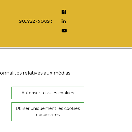
SUIVEZ-NOUS :
aide ?
onnalités relatives aux médias
umériques
 légales
s générales
26, rue de Provence
 de
Autoriser tous les cookies
36000 Châteauroux
ialité
02 54 60 08 06
Utiliser uniquement les cookies
nécessaires
© Copyright ABProd 2020