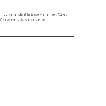
djian commandant la Base Aérienne 702 et
e
5
régiment du génie de l’air.