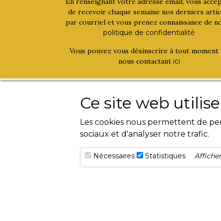
En renseignant votre adresse email, vous acce
de recevoir chaque semaine nos derniers artic
par courriel et vous prenez connaissance de n
politique de confidentialité
Vous pouvez vous désinscrire à tout moment
nous contactant
ici
La bouinotte
Activités
Ce site web utilis
Qui sommes-nous ?
Livres
Les cookies nous permettent de pers
Contact
Magazines
sociaux et d'analyser notre trafic.
Evènements
Nécessaires
Statistiques
Afficher