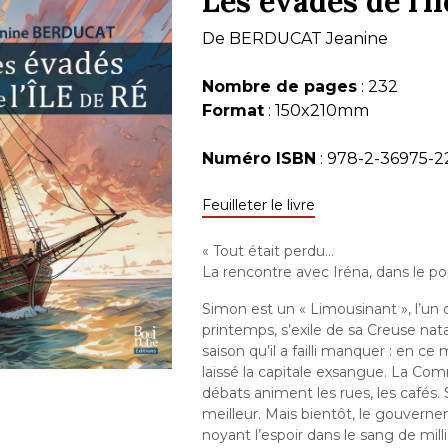
Les évadés de l'î
De
BERDUCAT Jeanine
Nombre de pages
: 232
Format
: 150x210mm
Numéro ISBN
: 978-2-36975-2
Feuilleter le livre
« Tout était perdu…
La rencontre avec Iréna, dans le por
Simon est un « Limousinant », l’un 
printemps, s’exile de sa Creuse nata
saison qu’il a failli manquer : en ce 
laissé la capitale exsangue. La Co
débats animent les rues, les cafés. 
meilleur. Mais bientôt, le gouvernem
noyant l’espoir dans le sang de mil