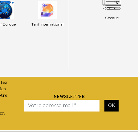
Chèque
if Europe
Tarif international
ptez
les
otre
NEWSLETTER
Email
OK
 en