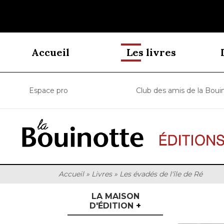
Accueil
Les livres
Espace pro
Club des amis de la Boui
Accueil
»
Livres
»
Les évadés de l'île de Ré
LA MAISON
D'ÉDITION
+