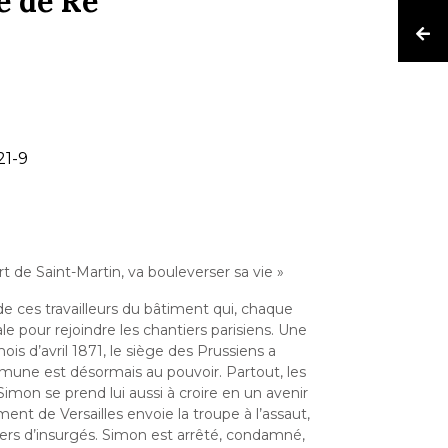
le de Ré
21-9
t de Saint-Martin, va bouleverser sa vie »
de ces travailleurs du bâtiment qui, chaque
le pour rejoindre les chantiers parisiens. Une
mois d’avril 1871, le siège des Prussiens a
mmune est désormais au pouvoir. Partout, les
Simon se prend lui aussi à croire en un avenir
ent de Versailles envoie la troupe à l’assaut,
liers d’insurgés. Simon est arrêté, condamné,