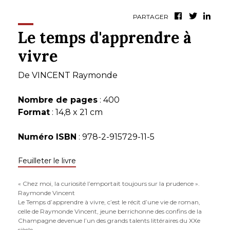
PARTAGER
Le temps d'apprendre à
vivre
De
VINCENT Raymonde
Nombre de pages
: 400
Format
: 14,8 x 21 cm
Numéro ISBN
: 978-2-915729-11-5
Feuilleter le livre
« Chez moi, la curiosité l’emportait toujours sur la prudence ».
Raymonde Vincent
Le Temps d’apprendre à vivre, c’est le récit d’une vie de roman,
celle de Raymonde Vincent, jeune berrichonne des confins de la
Champagne devenue l’un des grands talents littéraires du XXe
siècle.