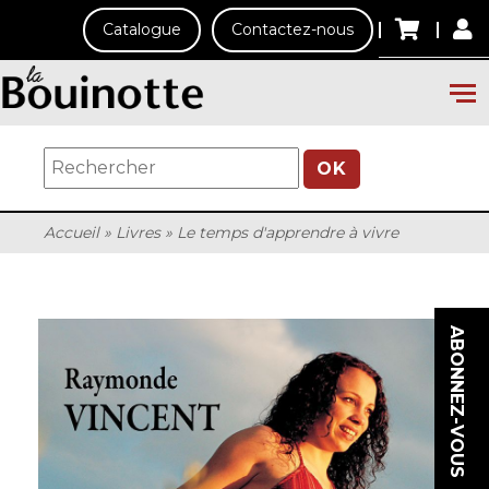
Catalogue
Contactez-nous
OK
Accueil
»
Livres
»
Le temps d'apprendre à vivre
ABONNEZ-VOUS