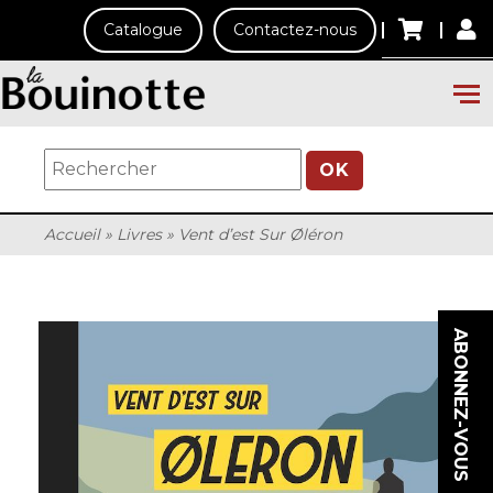
Catalogue
Contactez-nous
OK
Accueil
»
Livres
»
Vent d’est Sur Øléron
ABONNEZ-VOUS