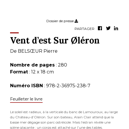
Dossier de presse
PARTAGER
Vent d’est Sur Øléron
De
BELSŒUR Pierre
Nombre de pages
: 280
Format
: 12 x 18 cm
Numéro ISBN
: 978-2-36975-238-7
Feuilleter le livre
Le soleil est radieux, à la verticale du banc de Lamouroux, au large
du Château-d’Oléron. Sur son bateau, Alain Clair attend que la
basse mer dégage son parc ostréicole. Mais l’estran révèle une
scène glaçante : un corps est attaché sur l’une des tables.