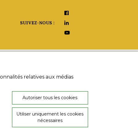
SUIVEZ-NOUS :
aide ?
onnalités relatives aux médias
umériques
 légales
s générales
26, rue de Provence
 de
Autoriser tous les cookies
36000 Châteauroux
ialité
02 54 60 08 06
Utiliser uniquement les cookies
nécessaires
© Copyright ABProd 2020