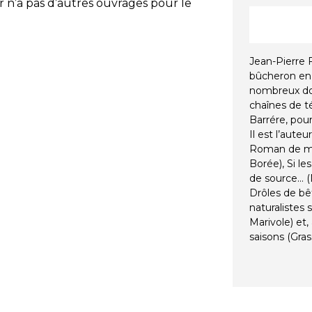
 n’a pas d’autres ouvrages pour le
Jean-Pierre F
bûcheron en S
nombreux do
chaînes de té
Barrére, pour
Il est l’aut
Roman de me
Borée), Si le
de source... 
Drôles de bê
naturalistes 
Marivole) et
saisons (Gras