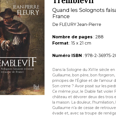
Tremblevif
Quand les Solognots fais
France
De
FLEURY Jean-Pierre
Nombre de pages
: 288
Format
: 15 x 21 cm
Numéro ISBN
: 978-2-36975-2
Dans la Sologne du XVIIe siècle en 
Guillaume, bon père, bon forgeron
principes de l’Église et de l’amour 
Son crime ? Avoir pissé sur les pieds
Ce même jour, le Diable fait violer
château et dévorer deux des trois e
la maison. La douleur, l’humiliation,
Guillaume n’a de cesse de retrouver l
évade et, avec sa troupe de renéga