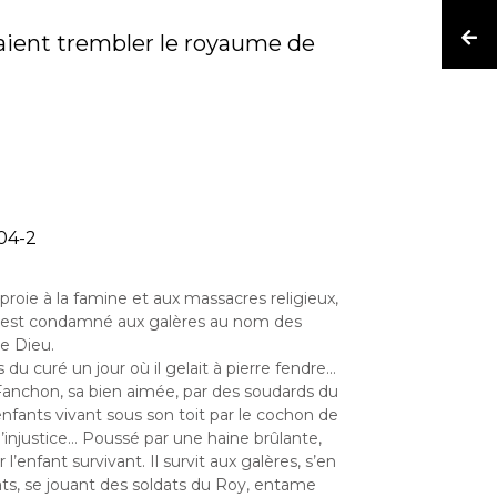
aient trembler le royaume de
04-2
proie à la famine et aux massacres religieux,
, est condamné aux galères au nom des
de Dieu.
 du curé un jour où il gelait à pierre fendre…
 Fanchon, sa bien aimée, par des soudards du
nfants vivant sous son toit par le cochon de
 l’injustice… Poussé par une haine brûlante,
’enfant survivant. Il survit aux galères, s’en
ts, se jouant des soldats du Roy, entame