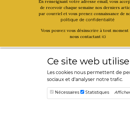
En renseignant votre adresse email, vous acce
de recevoir chaque semaine nos derniers artic
par courriel et vous prenez connaissance de n
politique de confidentialité
Vous pouvez vous désinscrire à tout moment
nous contactant
ici
La bouinotte
Activités
Ce site web utilis
Qui sommes-nous ?
Livres
Les cookies nous permettent de pers
Contact
Magazines
sociaux et d'analyser notre trafic.
Evènements
Nécessaires
Statistiques
Afficher