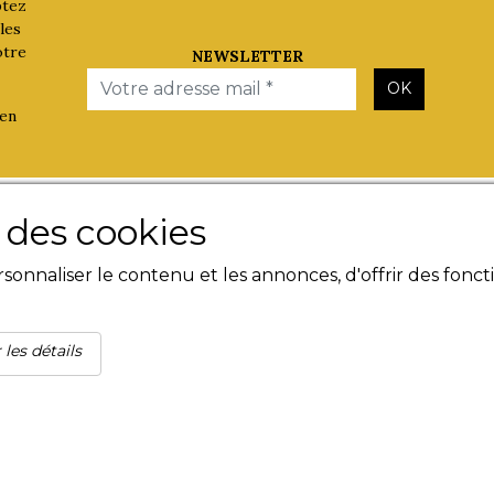
ptez
les
otre
NEWSLETTER
Email
OK
 en
Les Evènements
Besoin d'
e des cookies
Plumes en Berry
Contact
onnaliser le contenu et les annonces, d'offrir des foncti
Nuit de la Bouinotte
Livres n
Mentions
Condition
Politique
 les détails
confident