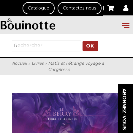
Catalogue
Contactez-nous
OK
Accueil
»
Livres
»
Matis et l'étrange voyage à
Gargilesse
ABONNEZ-VOUS