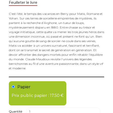
Feuilleter le livre
C’est l’été, le temps des vacances en Berry pour Matis, Romane et
Yohan. Sur ces terres de sorcellerie empreintes de mystères, ils
partent à la recherche d’Arghone, un tueur de loups,
mystérieusement disparu en 1880. Entre chasse au trésor et
voyage initiatique, cette quête va mener les trois jeunes héros dans
une dimension inconnue, où passé et présent ne font qu’un. Bien
qu’aucune goutte de sang de sorcier ne coule dans ses veines,
Matis va accéder à un univers surnaturel, fascinant et terrifiant,
dont on se transmet le secret de génération en génération. Et
devoir affronter des dangers mortels pour enfin rétablir l’équilibre
du monde. Claude Maudoux revisite l’univers des légendes
berrichonnes au fil d’une aventure passionnante, dans un style vif
et moderne.
Papier
Prix public papier : 17.50 €
Quantité