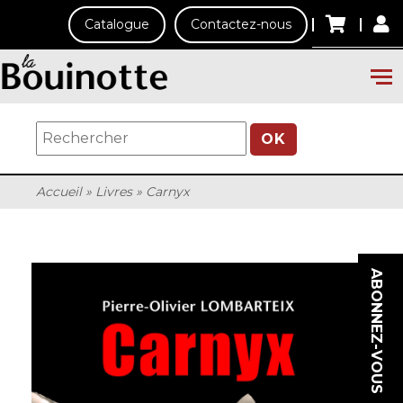
Catalogue
Contactez-nous
OK
Accueil
»
Livres
»
Carnyx
ABONNEZ-VOUS