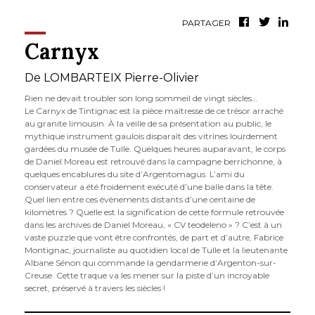
PARTAGER
Carnyx
De
LOMBARTEIX Pierre-Olivier
Rien ne devait troubler son long sommeil de vingt siècles…
Le Carnyx de Tintignac est la pièce maîtresse de ce trésor arraché
au granite limousin. À la veille de sa présentation au public, le
mythique instrument gaulois disparaît des vitrines lourdement
gardées du musée de Tulle. Quelques heures auparavant, le corps
de Daniel Moreau est retrouvé dans la campagne berrichonne, à
quelques encablures du site d’Argentomagus. L’ami du
conservateur a été froidement exécuté d’une balle dans la tête.
Quel lien entre ces évènements distants d’une centaine de
kilomètres ? Quelle est la signification de cette formule retrouvée
dans les archives de Daniel Moreau, « CV teodeleno » ? C’est à un
vaste puzzle que vont être confrontés, de part et d’autre, Fabrice
Montignac, journaliste au quotidien local de Tulle et la lieutenante
Albane Sénon qui commande la gendarmerie d’Argenton-sur-
Creuse. Cette traque va les mener sur la piste d’un incroyable
secret, préservé à travers les siècles !