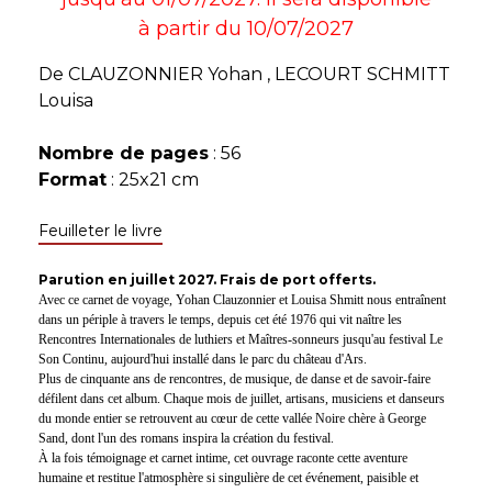
à partir du 10/07/2027
De
CLAUZONNIER Yohan
,
LECOURT SCHMITT
Louisa
Nombre de pages
: 56
Format
: 25x21 cm
Feuilleter le livre
Parution en juillet 2027. Frais de port offerts.
Avec ce carnet de voyage, Yohan Clauzonnier et Louisa Shmitt nous entraînent
dans un périple à travers le temps, depuis cet été 1976 qui vit naître les
Rencontres Internationales de luthiers et Maîtres-sonneurs jusqu'au festival Le
Son Continu, aujourd'hui installé dans le parc du château d'Ars.
Plus de cinquante ans de rencontres, de musique, de danse et de savoir-faire
défilent dans cet album. Chaque mois de juillet, artisans, musiciens et danseurs
du monde entier se retrouvent au cœur de cette vallée Noire chère à George
Sand, dont l'un des romans inspira la création du festival.
À la fois témoignage et carnet intime, cet ouvrage raconte cette aventure
humaine et restitue l'atmosphère si singulière de cet événement, paisible et