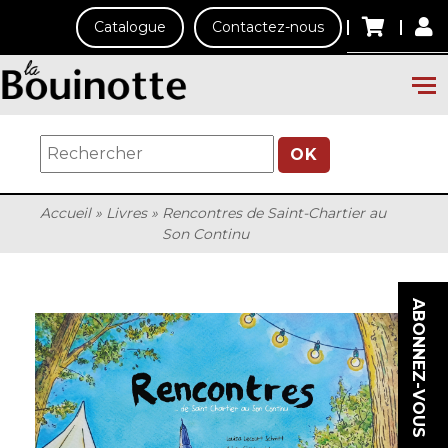
Catalogue
Contactez-nous
OK
Accueil
»
Livres
»
Rencontres de Saint-Chartier au
Son Continu
ABONNEZ-VOUS