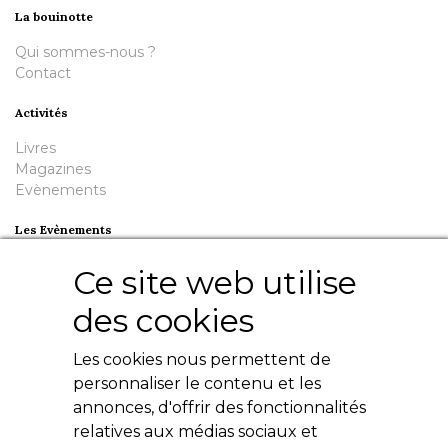
La bouinotte
Qui sommes-nous ?
Contact
Activités
Livres
Magazines
Evènements
Les Evènements
Plumes en Berry
Ce site web utilise
Nuit de la Bouinotte
des cookies
Besoin d'aide ?
Les cookies nous permettent de
Contact
Livres numériques
personnaliser le contenu et les
Mentions légales
annonces, d'offrir des fonctionnalités
Conditions générales
relatives aux médias sociaux et
Politique de confidentialité