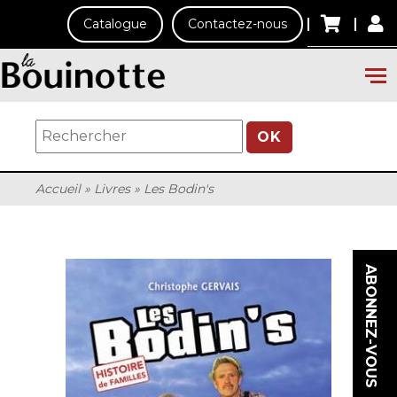
Catalogue
Contactez-nous
OK
Accueil
»
Livres
»
Les Bodin's
ABONNEZ-VOUS