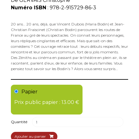
De
GERVAIS Christophe
Numéro ISBN
: 978-2-915729-86-3
20 ans… 20 ans, déjà, que Vincent Dubois (Maria Bodin) et Jean-
Christian Fraiscinet (Christian Bodin) parcourent les routes de
France au gré de leurs spectacles. On connait leurs personnages,
leurs répliques cinglantes et efficaces. Mais que sait-on des
comédiens ? Cet ouvrage retrace tout : leurs débuts respectifs, leur
rencontre et leur parcours commun, fort de si jolis moments.
Des Zéniths au cinéma en passant par le théâtre en plein air, ils se
racontent, parlent d’eux, de leur enfance, de leurs familles. Vous
pensiez tout savoir sur les Bodin’s ? Alors vous serez surpris…
Papier
Prix public papier : 13.00 €
Quantité
Ajouter au panier