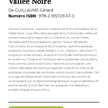
Vallée Noire
De
GUILLAUME Gérard
Numéro ISBN
: 978-2-915729-57-3
Gérard Guillaume, violoneux traditionnel et fin connaisseur de la
Vallée Noire, nous offre cette plongée dans l’histoire des vielleux et
cornemuseux de la région de La Châtre et du sud de l’Indre.
Véritable petite encyclopédie du genre, l’auteur détaille les
instruments, les pratiques et leurs origines, répond à quelques
questions incontournables (existe-t-il un « folklore » berrichon ?),
évoque la vie des luthiers, analyse le mythe des Maîtres-sonneurs
et revient sur l’origine et l’évolution de la société des Gâs du Berry.
Mais comme, dans ce domaine, l’identité provinciale est une
réalité indéniable, les autres groupes de l’Indre et du Cher et les
pratiques musicales des territoires voisins ne sont pas oubliées. Cet
ouvrage de référence est illustré de nombreux documents et
accompagné par le regard photographique, toujours généreux et
parfois décalé, d’Yvan Bernaer sur quelques manifestations
emblématiques d’aujourd’hui.