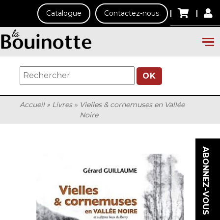
Catalogue
Contactez-nous
OK
Accueil
»
Livres
»
Vielles & cornemuses en Vallée
Noire
ABONNEZ-VOUS