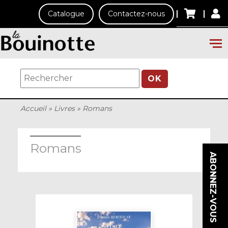
Catalogue
Contactez-nous
OK
Accueil
»
Livres
»
Romans
Romans
ABONNEZ-VOUS