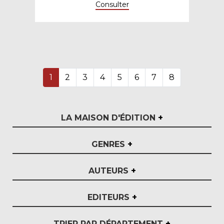
Consulter
1
2
3
4
5
6
7
8
LA MAISON D'ÉDITION
+
GENRES
+
AUTEURS
+
EDITEURS
+
TRIER PAR DÉPARTEMENT
+