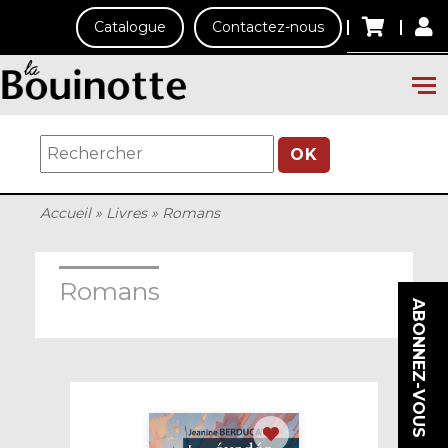
Catalogue
Contactez-nous
OK
Accueil
»
Livres
»
Romans
Romans
ABONNEZ-VOUS