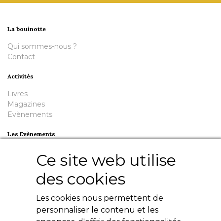
La bouinotte
Qui sommes-nous ?
Contact
Activités
Livres
Magazines
Evènements
Les Evènements
Plumes en Berry
Ce site web utilise
Nuit de la Bouinotte
des cookies
Besoin d'aide ?
Les cookies nous permettent de
Contact
Livres numériques
personnaliser le contenu et les
Mentions légales