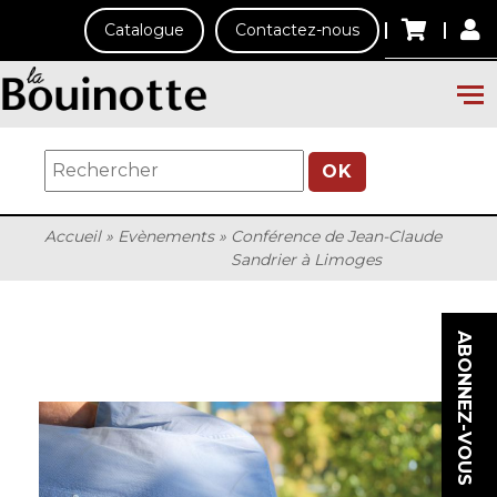
Catalogue
Contactez-nous
OK
Accueil
»
Evènements
»
Conférence de Jean-Claude
Sandrier à Limoges
ABONNEZ-VOUS