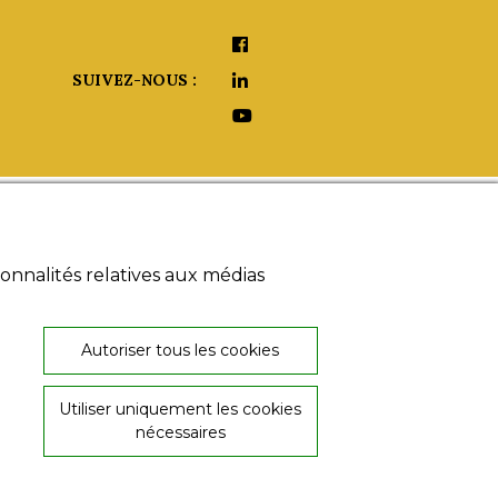
SUIVEZ-NOUS :
aide ?
onnalités relatives aux médias
umériques
 légales
s générales
26, rue de Provence
 de
Autoriser tous les cookies
36000 Châteauroux
ialité
02 54 60 08 06
Utiliser uniquement les cookies
nécessaires
© Copyright ABProd 2020