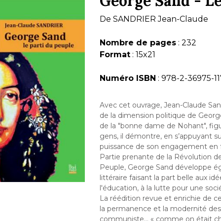
George Sand - Le
De
SANDRIER Jean-Claude
Nombre de pages
: 232
Format
: 15x21
Numéro ISBN
: 978-2-36975-11
Avec cet ouvrage, Jean-Claude Sandr
de la dimension politique de Georg
de la "bonne dame de Nohant", figur
gens, il démontre, en s’appuyant sur 
puissance de son engagement en fave
Partie prenante de la Révolution d
Peuple, George Sand développe ég
littéraire faisant la part belle aux 
l'éducation, à la lutte pour une soci
La réédition revue et enrichie de ce
la permanence et la modernité des 
communiste… « comme on était chré