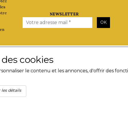
ptez
les
otre
NEWSLETTER
Email
OK
 en
Les Evènements
Besoin d'
e des cookies
Plumes en Berry
Contact
onnaliser le contenu et les annonces, d'offrir des foncti
Nuit de la Bouinotte
Livres n
Mentions
Condition
Politique
 les détails
confident