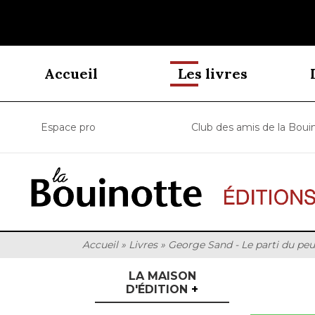
Accueil
Les livres
Espace pro
Club des amis de la Boui
Accueil
»
Livres
»
George Sand - Le parti du peu
LA MAISON
D'ÉDITION
+