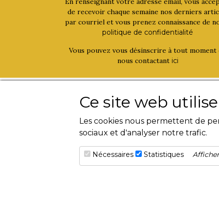
En renseignant votre adresse email, vous acce
de recevoir chaque semaine nos derniers artic
par courriel et vous prenez connaissance de n
politique de confidentialité
Vous pouvez vous désinscrire à tout moment
nous contactant
ici
La bouinotte
Activités
Ce site web utilis
Qui sommes-nous ?
Livres
Les cookies nous permettent de pers
Contact
Magazines
sociaux et d'analyser notre trafic.
Evènements
Nécessaires
Statistiques
Afficher