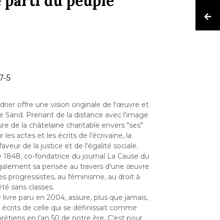
 parti du peuple
7-5
ier offre une vision originale de l'œuvre et
e Sand. Prenant de la distance avec l'image
e de la châtelaine charitable envers "ses"
les actes et les écrits de l’écrivaine, la
ur de la justice et de l'égalité sociale.
e 1848, co-fondatrice du journal La Cause du
alement sa pensée au travers d'une œuvre
idées progressistes, au féminisme, au droit à
été sans classes.
 livre paru en 2004, assure, plus que jamais,
écrits de celle qui se définissait comme
tiens en l'an 50 de notre ère. C'est pour