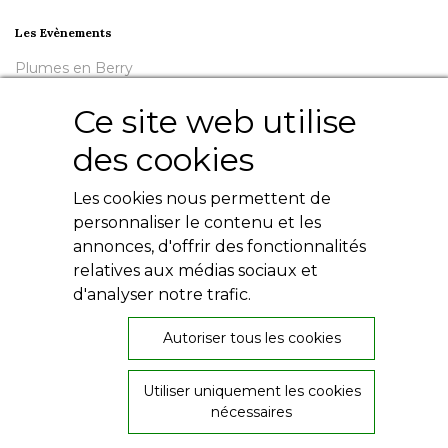
Les Evènements
Plumes en Berry
Nuit de la Bouinotte
Ce site web utilise
Besoin d'aide ?
des cookies
Contact
Livres numériques
Les cookies nous permettent de
Mentions légales
personnaliser le contenu et les
Conditions générales
annonces, d'offrir des fonctionnalités
Politique de confidentialité
relatives aux médias sociaux et
d'analyser notre trafic.
Autoriser tous les cookies
26, rue de Provence
Utiliser uniquement les cookies
36000 Châteauroux
nécessaires
02 54 60 08 06