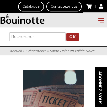
Catalogue
Contactez-nous
OK
Accueil
»
Evènements
»
Salon Polar en vallée Noire
ABONNEZ-VOUS