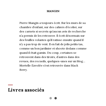
MANGIN
Pierre Mangin a toujours écrit. Sur les murs de sa
chambre d’enfant, sur des cahiers d’écolier, sur
des carnets si secrets qu’aucun avis de recherche
n’a permis de les retrouver. Il écrit désormais sur
des feuilles volantes qu’il ratisse ensuite quand il
n’y a pas trop de vent. Il en fait de jolis petits tas,
comme un bon jardinier et shoote dedans comme
quand il était gamin. Du coup, certaines se
retrouvent dans des tiroirs, d’autres dans des
revues, des recueils, quelques-unes sur un blog…
Mortelle Envolée s’est retrouvée dans black
Berry.
Livres associés