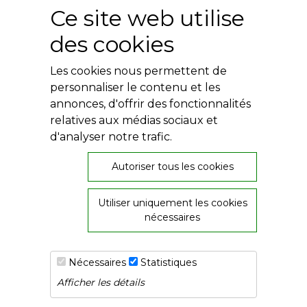
Plumes en Berry
Ce site web utilise
Nuit de la Bouinotte
des cookies
Besoin d'aide ?
Les cookies nous permettent de
Contact
Livres numériques
personnaliser le contenu et les
Mentions légales
annonces, d'offrir des fonctionnalités
Conditions générales
relatives aux médias sociaux et
Politique de confidentialité
d'analyser notre trafic.
Autoriser tous les cookies
Utiliser uniquement les cookies
26, rue de Provence
nécessaires
36000 Châteauroux
02 54 60 08 06
Nécessaires
Statistiques
Afficher les détails
© Copyright ABProd 2020