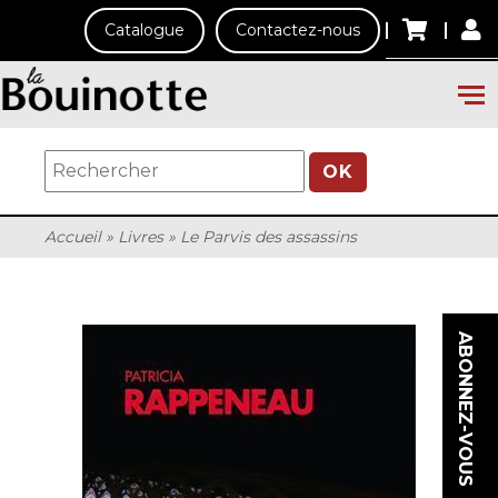
Catalogue
Contactez-nous
OK
Accueil
»
Livres
»
Le Parvis des assassins
ABONNEZ-VOUS