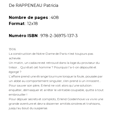
De
RAPPENEAU Patricia
Nombre de pages
: 408
Format
: 12x18
Numéro ISBN
: 978-2-36975-137-3
1306.
La construction de Notre-Dame de Paris n’est toujours pas
achevée.
Un matin, un cadavre est retrouvé dans la loge du proviseur du
trésor... Qui était cet homme ? Pourquoi l’a-t-on dépouillé et
égorgé ?
L’affaire prend une étrange tournure lorsque la foule, poussée par
un abbé au comportement singulier, s'en prend à un innocent…
Pour sauver son père, Erlend ne voit alors qu’une solution :
enquêter, démasquer et arrêter le véritable coupable, quitte à tout
embrouiller !
Pour déjouer secrets et complots, Erlend Goidenhove va vivre une
grande aventure et devra discerner amitiés sincères et trahisons,
jusqu'au bout du suspense.