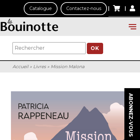
Catalogue
Contactez-nous
OK
Accueil
»
Livres
»
Mission Malona
ABONNEZ-VOUS