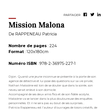
PARTAGER
Mission Malona
De
RAPPENEAU Patricia
Nombre de pages
: 224
Format
: 120x180cm
Numéro ISBN
: 978-2-36975-227-1
Dijon. Quand une jeune inconnue se présente à la porte de son
agence de détective et lui pose des questions sur sa vie privée,
Nathan Malocène est loin de se douter que dans la soirée, son
neveu serait enlevé à son domicile.
Accompagné de ses deux amis flics et de son fidèle acolyte,
Malocène va se lancer dans la plus douloureuse des enquêtes
personnelles. Et il ne sera pas au bout de ses surprises…
Patricia Rappeneau est l’auteur d’ouvrages de loisirs créatifs, de