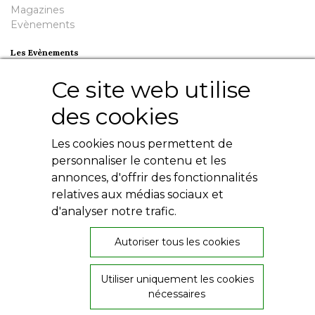
Magazines
Evènements
Les Evènements
Plumes en Berry
Ce site web utilise
Nuit de la Bouinotte
des cookies
Besoin d'aide ?
Les cookies nous permettent de
Contact
Livres numériques
personnaliser le contenu et les
Mentions légales
annonces, d'offrir des fonctionnalités
Conditions générales
relatives aux médias sociaux et
Politique de confidentialité
d'analyser notre trafic.
Autoriser tous les cookies
Utiliser uniquement les cookies
nécessaires
26, rue de Provence
36000 Châteauroux