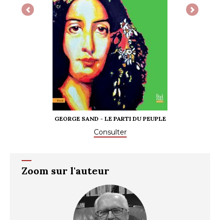
Previous
Next
GEORGE SAND - LE PARTI DU PEUPLE
DO
Consulter
Zoom sur l'auteur