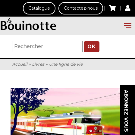
Catalogue
Contactez-nous
OK
Accueil
»
Livres
»
Une ligne de vie
ABONNEZ-VOUS