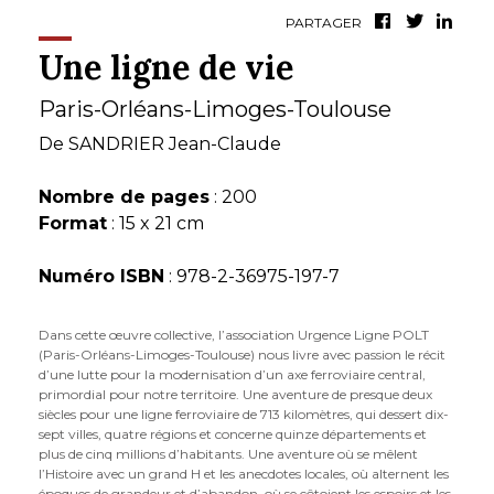
PARTAGER
Une ligne de vie
Paris-Orléans-Limoges-Toulouse
De
SANDRIER Jean-Claude
Nombre de pages
: 200
Format
: 15 x 21 cm
Numéro ISBN
: 978-2-36975-197-7
Dans cette œuvre collective, l’association Urgence Ligne POLT
(Paris-Orléans-Limoges-Toulouse) nous livre avec passion le récit
d’une lutte pour la modernisation d’un axe ferroviaire central,
primordial pour notre territoire. Une aventure de presque deux
siècles pour une ligne ferroviaire de 713 kilomètres, qui dessert dix-
sept villes, quatre régions et concerne quinze départements et
plus de cinq millions d’habitants. Une aventure où se mêlent
l’Histoire avec un grand H et les anecdotes locales, où alternent les
époques de grandeur et d’abandon, où se côtoient les espoirs et les