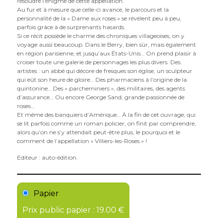
résoudre l’énigme de cette appellation.
Au fur et à mesure que celle-ci avance, le parcours et la
personnalité de la « Dame aux roses » se révèlent peu à peu,
parfois grâce à de surprenants hasards.
Si ce récit possède le charme des chroniques villageoises, on y
voyage aussi beaucoup. Dans le Berry, bien sûr, mais également
en région parisienne, et jusqu’aux États-Unis… On prend plaisir à
croiser toute une galerie de personnages les plus divers. Des
artistes : un abbé qui décore de fresques son église, un sculpteur
qui eût son heure de gloire… Des pharmaciens à l’origine de la
quintonine… Des « parcheminiers », des militaires, des agents
d’assurance… Ou encore George Sand, grande passionnée de
roses…
Et même des banquiers d’Amérique… À la fin de cet ouvrage, qui
se lit parfois comme un roman policier, on finit par comprendre,
alors qu’on ne s’y attendait peut-être plus, le pourquoi et le
comment de l’appellation « Villiers-les-Roses » !
Editeur : auto-édition.
Papier
Prix public papier : 19.00 €