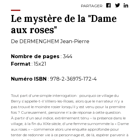
PARTAGER
Le mystère de la "Dame
aux roses"
De
DERMENGHEM Jean-Pierre
Nombre de pages
: 344
Format
: 15x21
Numéro ISBN
: 978-2-36975-172-4
Tout part d’une simple interrogation : pourquoi ce village du
Berry s’appelle-t-il Villiers-les-Roses, alors que le narrateur n’y a
pas trouvé le moindre rosier lorsqu’il y est venu pour la première
fois ? Curieusement, personne n’a de réponse à cette question.
À partir d’un seul indice, extrêmement ténu – la présence dans le
village, à la fin du XIXe siècle, d’une femme surnommée la « Dame
aux roses » – commence alors une enquête approfondie pour
tenter de redonner vie à ce personnage et, de là, espérer parvenir à