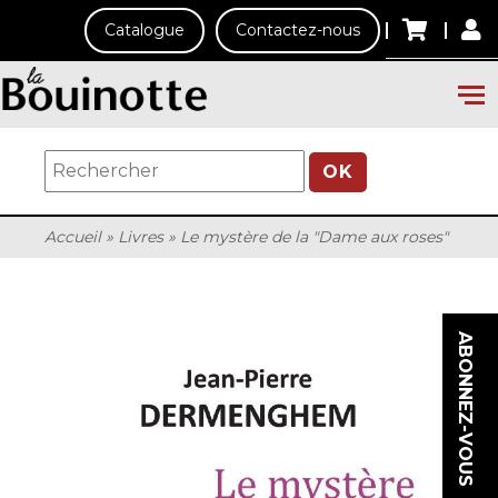
Catalogue
Contactez-nous
OK
Accueil
»
Livres
»
Le mystère de la "Dame aux roses"
ABONNEZ-VOUS