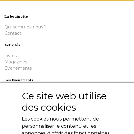
La bouinotte
Qui sommes-nous ?
Contact
Activités
Livres
Magazines
Evènements
Les Evènements
Plumes en Berry
Ce site web utilise
Nuit de la Bouinotte
des cookies
Besoin d'aide ?
Les cookies nous permettent de
Contact
Livres numériques
personnaliser le contenu et les
Mentions légales
annonces, d'offrir des fonctionnalités