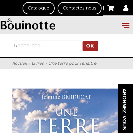
Catalogue
Contactez-nous
OK
Accueil
»
Livres
»
Une terre pour renaître
ABONNEZ-VOUS