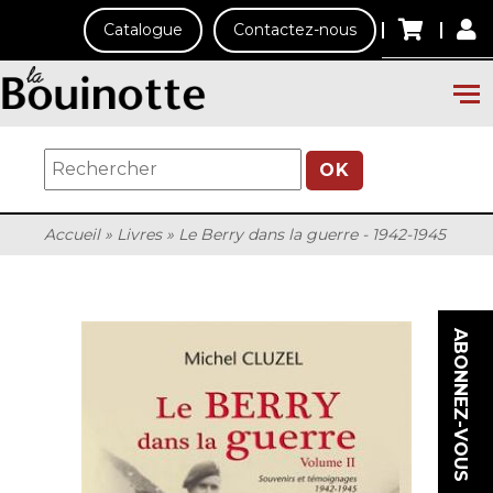
Catalogue
Contactez-nous
OK
Accueil
»
Livres
»
Le Berry dans la guerre - 1942-1945
ABONNEZ-VOUS