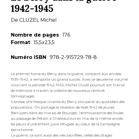
1942-1945
De
CLUZEL Michel
Nombre de pages
: 176
Format
: 15,5x23,5
Numéro ISBN
: 978-2-915729-78-8
Le premier tome du Berry dans la guerre, consacré aux années
1939-1942, a remporté un grand succès. Avec ce deuxième volume
couvrant la période 1942-1945, Michel Cluzel poursuit son travail
de mémoire à travers la collecte de nouveaux récits et
témoignages.
Il brosse une fresque vivante du Berry occupé et du quotidien des
populations. On partage le réveillon de Noël 1942 de jeunes
Berruyers dans les marais de Bourges, l’enthousiasme des foules
au passage de Pétain à Châteauroux en mai de la même année,
les peurs d’une enfant juive réfugiée au cœur de la campagne
berrichonne…
La guerre, ce sont aussi des vies sacrifiées, celles des otages