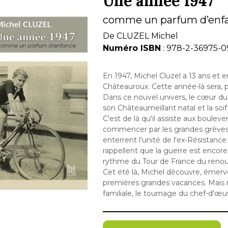
Une année 1947
comme un parfum d’enf
De
CLUZEL Michel
Numéro ISBN
: 978-2-36975-0
En 1947, Michel Cluzel a 13 ans et e
Châteauroux. Cette année-là sera, po
Dans ce nouvel univers, le cœur du
son Châteaumeillant natal et la soi
C'est de là qu'il assiste aux boule
commencer par les grandes grèves d
enterrent l'unité de l'ex-Résistanc
rappellent que la guerre est encore
rythme du Tour de France du renouv
Cet été là, Michel découvre, émervei
premières grandes vacances. Mais 
familiale, le tournage du chef-d'œuv