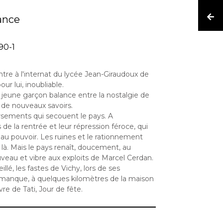
ance
90-1
ntre à l'internat du lycée Jean-Giraudoux de
ur lui, inoubliable.
 jeune garçon balance entre la nostalgie de
f de nouveaux savoirs.
versements qui secouent le pays. A
e la rentrée et leur répression féroce, qui
e au pouvoir. Les ruines et le rationnement
 là. Mais le pays renaît, doucement, au
eau et vibre aux exploits de Marcel Cerdan.
llé, les fastes de Vichy, lors de ses
manque, à quelques kilomètres de la maison
re de Tati, Jour de fête.