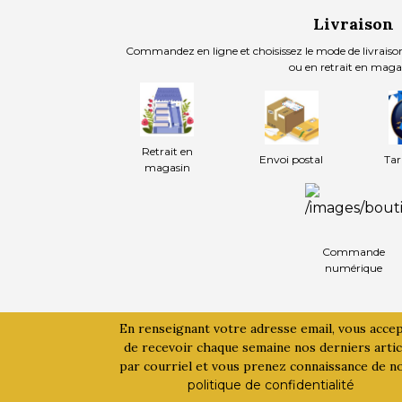
Livraison
Commandez en ligne et choisissez le mode de livraison
ou en retrait en maga
Retrait en
Envoi postal
Tar
magasin
Commande
numérique
En renseignant votre adresse email, vous acce
de recevoir chaque semaine nos derniers artic
par courriel et vous prenez connaissance de n
politique de confidentialité