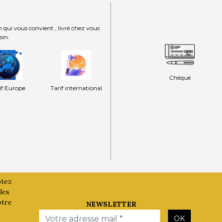
 qui vous convient , livré chez vous
sin.
Chèque
if Europe
Tarif international
ptez
les
otre
NEWSLETTER
Email
OK