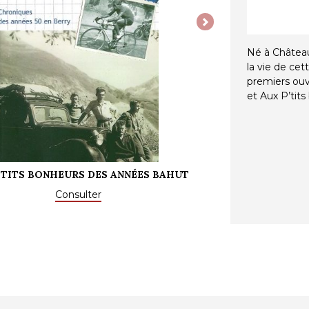
Next
Né à Château
la vie de cet
premiers ouv
et Aux P’tit
'TITS BONHEURS DES ANNÉES BAHUT
Consulter