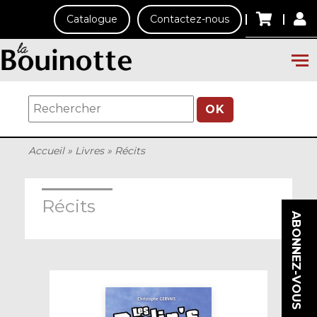
Catalogue
Contactez-nous
OK
Accueil
»
Livres
»
Récits
Récits
ABONNEZ-VOUS