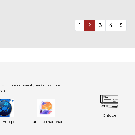
1
2
3
4
5
 qui vous convient , livré chez vous
sin.
Chèque
if Europe
Tarif international