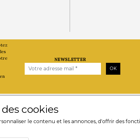
ptez
les
otre
NEWSLETTER
Email
OK
 en
Les Evènements
Besoin d'
e des cookies
Plumes en Berry
Contact
onnaliser le contenu et les annonces, d'offrir des foncti
Nuit de la Bouinotte
Livres n
Mentions
Condition