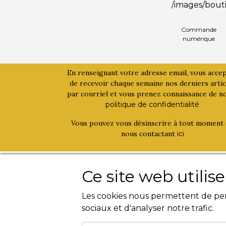
Commande
numérique
En renseignant votre adresse email, vous acce
de recevoir chaque semaine nos derniers artic
par courriel et vous prenez connaissance de n
politique de confidentialité
Vous pouvez vous désinscrire à tout moment
nous contactant
ici
La bouinotte
Activités
Ce site web utilis
Qui sommes-nous ?
Livres
Les cookies nous permettent de pers
Contact
Magazines
sociaux et d'analyser notre trafic.
Evènements