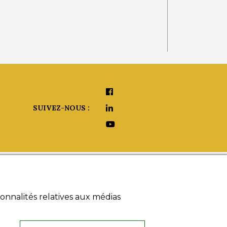
SUIVEZ-NOUS :
aide ?
onnalités relatives aux médias
umériques
 légales
s générales
26, rue de Provence