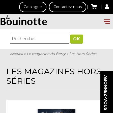
Catalogue
Contactez-nous
OK
Accueil
»
Le magazine du Berry
»
Les Hors-Séries
LES MAGAZINES HORS-
ABONNEZ-VOUS
SÉRIES