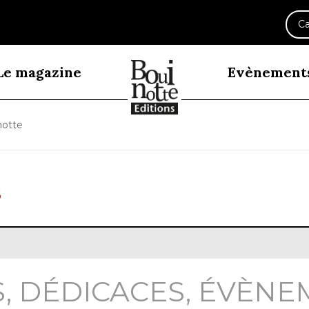
Ca
Le magazine
Evènement
notte
S, DÉDICACES, ÉVÈN