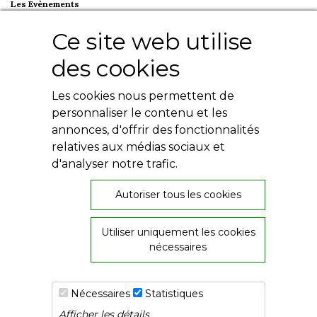
Les Evènements
Plumes en Berry
Ce site web utilise
Nuit de la Bouinotte
des cookies
Besoin d'aide ?
Les cookies nous permettent de
Contact
Livres numériques
personnaliser le contenu et les
Mentions légales
annonces, d'offrir des fonctionnalités
Conditions générales
relatives aux médias sociaux et
Politique de confidentialité
d'analyser notre trafic.
Autoriser tous les cookies
Utiliser uniquement les cookies
nécessaires
26, rue de Provence
36000 Châteauroux
02 54 60 08 06
Nécessaires
Statistiques
Afficher les détails