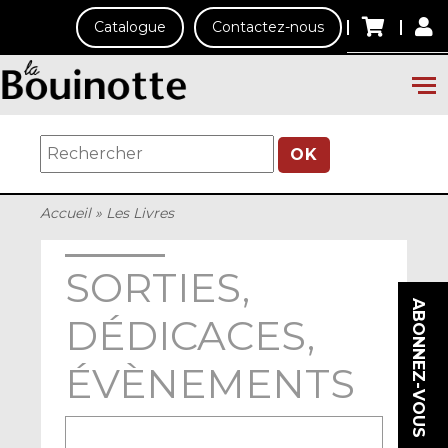
Catalogue
Contactez-nous
OK
Accueil
»
Les Livres
SORTIES,
ABONNEZ-VOUS
DÉDICACES,
ÉVÈNEMENTS