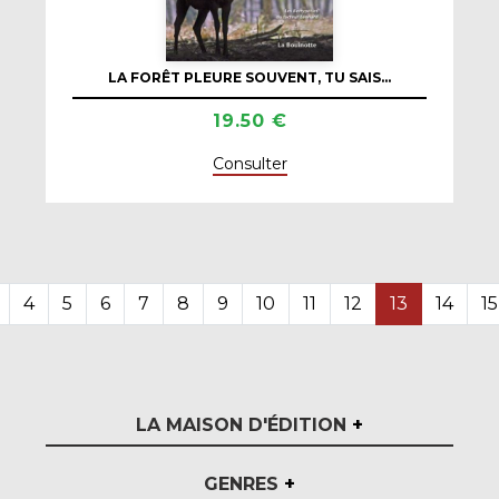
LA FORÊT PLEURE SOUVENT, TU SAIS…
19.50 €
Consulter
4
5
6
7
8
9
10
11
12
13
14
15
LA MAISON D'ÉDITION
+
GENRES
+