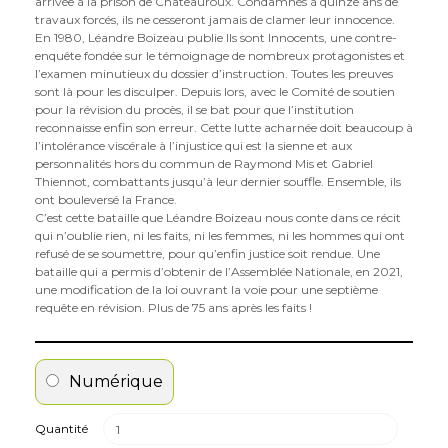
arrivée à la prison de Châteauroux. Condamnés à quinze ans de
travaux forcés, ils ne cesseront jamais de clamer leur innocence.
En 1980, Léandre Boizeau publie Ils sont Innocents, une contre-
enquête fondée sur le témoignage de nombreux protagonistes et
l’examen minutieux du dossier d’instruction. Toutes les preuves
sont là pour les disculper. Depuis lors, avec le Comité de soutien
pour la révision du procès, il se bat pour que l’institution
reconnaisse enfin son erreur. Cette lutte acharnée doit beaucoup à
l’intolérance viscérale à l’injustice qui est la sienne et aux
personnalités hors du commun de Raymond Mis et Gabriel
Thiennot, combattants jusqu’à leur dernier souffle. Ensemble, ils
ont bouleversé la France.
C’est cette bataille que Léandre Boizeau nous conte dans ce récit
qui n’oublie rien, ni les faits, ni les femmes, ni les hommes qui ont
refusé de se soumettre, pour qu’enfin justice soit rendue. Une
bataille qui a permis d’obtenir de l’Assemblée Nationale, en 2021,
une modification de la loi ouvrant la voie pour une septième
requête en révision. Plus de 75 ans après les faits !
Numérique
Quantité