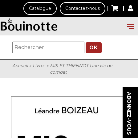
Catalogue
Contactez-nous
OK
Accueil
»
Livres
»
MIS ET THIENNOT Une vie de
combat
ABONNEZ-VOUS