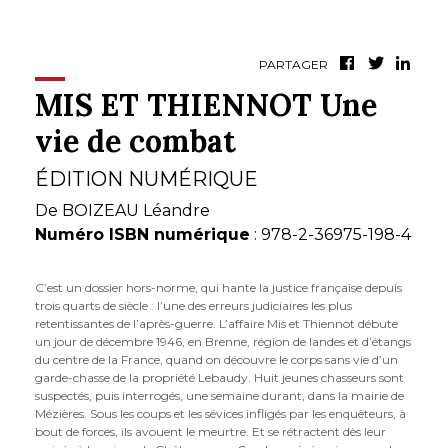
PARTAGER
MIS ET THIENNOT Une
vie de combat
ÉDITION NUMÉRIQUE
De
BOIZEAU Léandre
Numéro ISBN numérique
: 978-2-36975-198-4
C’est un dossier hors-norme, qui hante la justice française depuis
trois quarts de siècle : l’une des erreurs judiciaires les plus
retentissantes de l’après-guerre. L’affaire Mis et Thiennot débute
un jour de décembre 1946, en Brenne, région de landes et d’étangs
du centre de la France, quand on découvre le corps sans vie d’un
garde-chasse de la propriété Lebaudy. Huit jeunes chasseurs sont
suspectés, puis interrogés, une semaine durant, dans la mairie de
Mézières. Sous les coups et les sévices infligés par les enquêteurs, à
bout de forces, ils avouent le meurtre. Et se rétractent dès leur