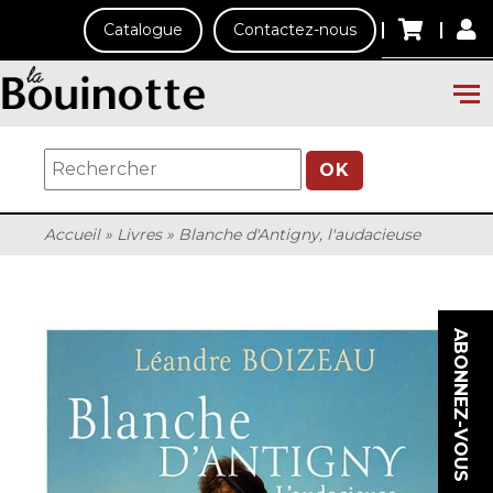
Catalogue
Contactez-nous
OK
Accueil
»
Livres
»
Blanche d'Antigny, l'audacieuse
ABONNEZ-VOUS