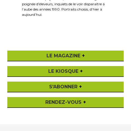
poignée d’éleveurs, inquiets de le voir disparaître à
l’aube des années 1990. Portraits choisis, d’hier à
aujourd’hui.
LE MAGAZINE
+
LE KIOSQUE
+
S'ABONNER
+
RENDEZ-VOUS
+