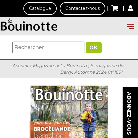
Catalogue
Contactez-nous
OK
Accueil
»
Magazines
»
La Bouinotte, le magazine du
Berry, Automne 2024 (n°169)
ABONNEZ-VOUS