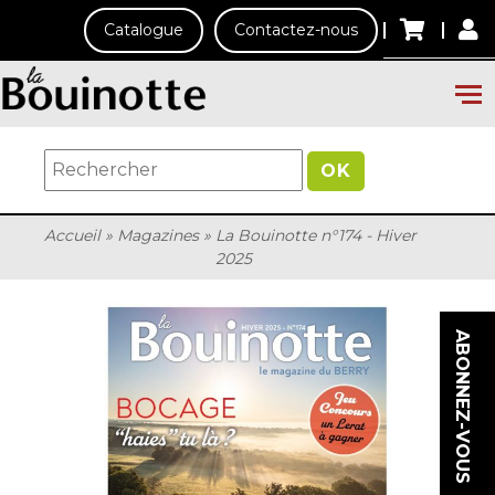
Catalogue
Contactez-nous
OK
Accueil
»
Magazines
»
La Bouinotte n°174 - Hiver
2025
ABONNEZ-VOUS